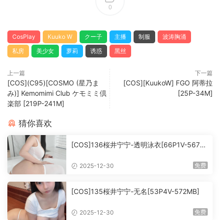
0
CosPlay
Kuuko W
クー子
主播
制服
波涛胸涌
私房
美少女
萝莉
诱惑
黑丝
上一篇
下一篇
[COS](C95)[COSMO (星乃ま
[COS][KuukoW] FGO 阿蒂拉
み)] Kemomimi Club ケモミミ倶
[25P-34M]
楽部 [219P-241M]
猜你喜欢
[COS]136桜井宁宁-透明泳衣[66P1V-567M
B]
免费
2025-12-30
[COS]135桜井宁宁-无名[53P4V-572MB]
免费
2025-12-30