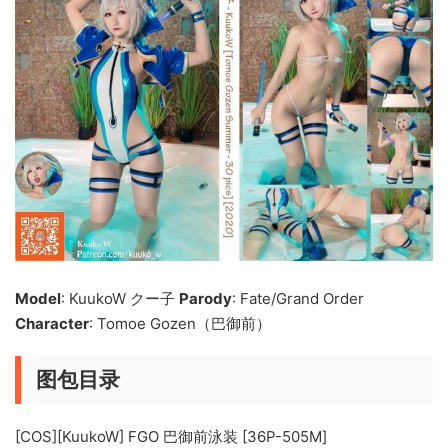
Model
: KuukoW クー子
Parody
: Fate/Grand Order
Character
: Tomoe Gozen（巴御前）
图包目录
[COS][KuukoW] FGO 巴御前泳装 [36P-505M]