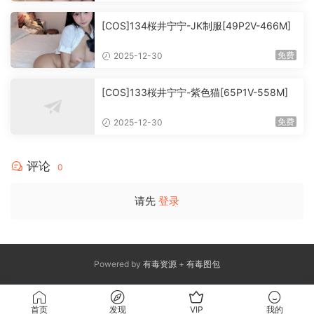
[COS]134桜井宁宁-JK制服[49P2V-466M]
免费
2025-12-30
[COS]133桜井宁宁-紫色猫[65P1V-558M]
免费
2025-12-30
评论
0
请先
登录
Powered by
有毒资源
+
有毒图包
首页
发现
VIP
我的