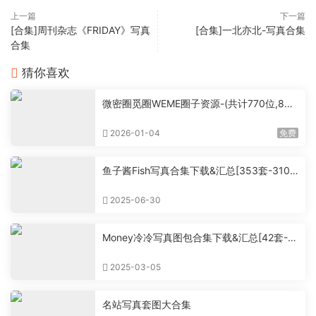
上一篇
下一篇
[合集]周刊杂志《FRIDAY》写真
[合集]一北亦北-写真合集
合集
猜你喜欢
微密圈觅圈WEME圈子资源-(共计770位,860
0套+,大概760G+,持续更新中）
2026-01-04
免费
鱼子酱Fish写真合集下载&汇总[353套-310.
3G]
2025-06-30
Money冷冷写真图包合集下载&汇总[42套-5
4.6G]
2025-03-05
名站写真套图大合集