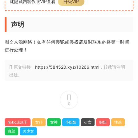
此隐藏内容仅限VIP查看
升级VIP
声明
图文来源网络！如有任何侵犯或侵权请及时联系必将第一时间
进行处理！
原文链接：
https://584520.xyz/10266.html
，转载请注明
出处。
0
rioko凉凉子
女仆
女神
小姐姐
少女
御姐
性感
白丝
美少女