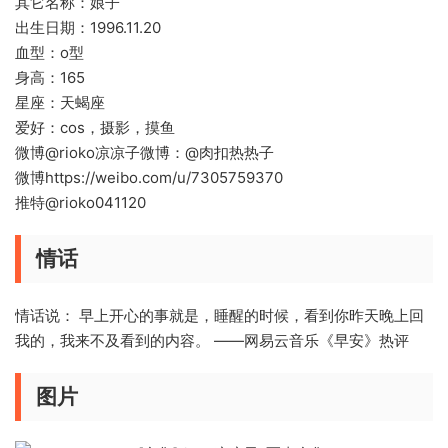
其它名称：娘子
出生日期：1996.11.20
血型：o型
身高：165
星座：天蝎座
爱好：cos，摄影，摸鱼
微博@rioko凉凉子微博：@肉扣热热子
微博https://weibo.com/u/7305759370
推特@rioko041120
情话
情话说： 早上开心的事就是，睡醒的时候，看到你昨天晚上回
我的，我来不及看到的内容。 ——网易云音乐《早安》热评 ​
图片