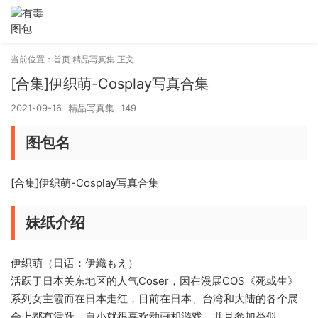
当前位置：
首页
精品写真集
正文
[合集]伊织萌-Cosplay写真合集
2021-09-16
精品写真集
149
图包名
[合集]伊织萌-Cosplay写真合集
妹纸介绍
伊织萌（日语：伊織もえ）
活跃于日本关东地区的人气Coser，因在漫展COS《死或生》
系列女主霞而在日本走红，目前在日本、台湾和大陆的各个展
会上都有活跃。自小就很喜欢动画和游戏，并且参加类似