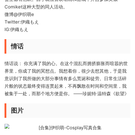
Comiket这种大型的同人活动。
微博@伊织萌e
Twitter:伊織もえ
IG:伊織もえ
情话
情话说： 你充满了我的心。在这个混乱而拥挤膨胀而喧嚣的世
界里，你成了我的冥想点。我想着你，很少去想其他，于是我
意识到了我所做的大部分事情有多么荒诞和徒劳。日常生活碎
片般的状态最终变得连贯起来，不再飘散在时间和空间里，我
被集于一处，而那个地方便是你。 ——珍妮特·温特森《欲望》
图片