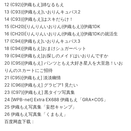
12 (C92)[伊織もえ]姉なるもえ
13 (C93)[伊織もえ]いおりんキュバス2
14 (C93)[伊織もえ]はスキだらけ！
15 (CH20)[りんりんいおりん(伊織もえ)]伊織1DK
16 (CH20)[りんりんいおりん(伊織もえ)]伊織1DKの就活生
17 (C94)[伊織もえ]いおりんキュバス3
18 (C94)[伊織もえ]おまけシュガーペット
19 (C94)[伊織もえ]お探しのメイドはいおりんですか
20 (C95)[伊織もえ] パンツともえ大好き星人を大至急！いお
りんのスカートにご招待
21 (C95)[伊織もえ] 淡淡幽情
22 (C96)[伊織もえ] グラビア1 見たい
23 (C97)[伊織もえ] 黒タイツ写真集
24 [WPB-net] Extra EX688 伊織もえ「GRA×COS」
25 伊織もえ写真集「妄想キャンプ」
26 伊織もえ写真集「くまもえ」
百度网盘下载：