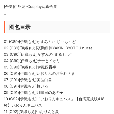
[合集]伊织萌-Cosplay写真合集
,,
图包目录
01 (C89)[伊織もえ]かすみ い～じ～も～ど
02 (C89)[伊織もえ]夜勤病棟YAKIN-BYOTOU nurse
03 (C90)[伊織もえ]かすみの_まるも_ど
04 (C90)[伊織もえ]ナナとイオリ
05 (C90)[伊織もえ]伊織四畳半
06 (C91)[伊織もえ]いおりんのお疲れさま
07 (C91)[伊織もえ]美波白書
08 (C91)[伊織もえ]桜いろ
09 (C91)[伊織もえ]月曜日のあの子
10 (C92)[伊織もえ]「いおりんキュバス」【台湾完成版418
枚】いおりんキュバス
11 (C92)[伊織もえ]いおりんと夏