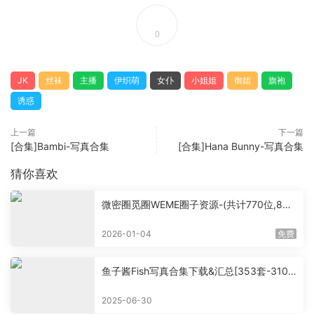
0
JK
丝袜
主播
伊织萌
女仆
小姐姐
御姐
旗袍
诱惑
上一篇
下一篇
[合集]Bambi-写真合集
[合集]Hana Bunny-写真合集
猜你喜欢
微密圈觅圈WEME圈子资源-(共计770位,860
0套+,大概760G+,持续更新中）
2026-01-04
免费
鱼子酱Fish写真合集下载&汇总[353套-310.
3G]
2025-06-30