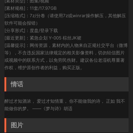
[素材类型]：图集/视频
[素材规格]：11套/17.97GB
[压缩格式]：7z/分卷（请使用7z或winrar操作解压，其他解压
软件可能会报错）
[分享形式]：度盘/登录下载
[最近更新]：紧急企划 Y-005 棕丝JK裙
[温馨提示]：网传资源，素材内的人物来自正规社交平台（微博
等），不含违反国家法律规定的相关影像资料，切勿轻信图片
或视频中的联系方式，以免劳民伤财。建议各位老湿机尊重著
作权，维护原创作者的利益，购买正版。
情话
醉过才知酒浓， 爱过才知情重， 你不能做我的诗， 正如 我不
能做你的梦。 ——《梦与诗》胡适
图片