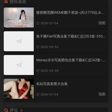
猜你喜欢
微密圈觅圈WEME圈子资源-(共计770位,860
0套+,大概760G+,持续更新中）
免费
2026-01-04
鱼子酱Fish写真合集下载&汇总[353套-310.
3G]
2025-06-30
Money冷冷写真图包合集下载&汇总[42套-5
4.6G]
2025-03-05
名站写真套图大合集
免费
2026-01-04
评论
0