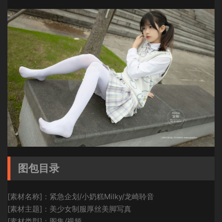
图包目录
[素材名称]：紧急企划/小奶糕Milky/龙崎聆音
[素材主题]：美少女制服厚丝美脚写真
[素材类型]：图集/视频