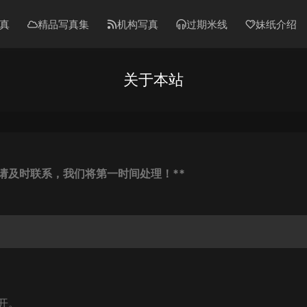
真
精品写真集
机构写真
过期米线
妹纸介绍
关于本站
请及时联系，我们将第一时间处理！**
开。